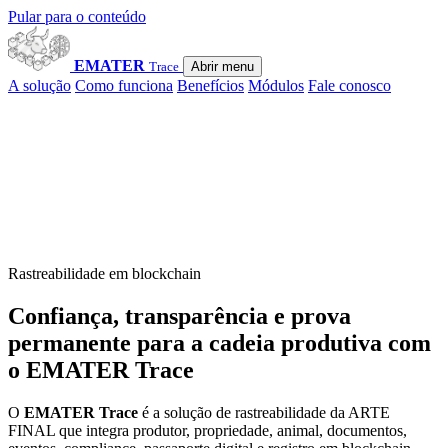
Pular para o conteúdo
EMATER
Trace
Abrir menu
A solução
Como funciona
Benefícios
Módulos
Fale conosco
Rastreabilidade em blockchain
Confiança, transparência e prova
permanente para a cadeia produtiva com
o
EMATER Trace
O
EMATER Trace
é a solução de rastreabilidade da ARTE
FINAL que integra produtor, propriedade, animal, documentos,